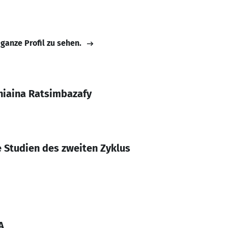
 ganze Profil zu sehen.
niaina Ratsimbazafy
e Studien des zweiten Zyklus
A