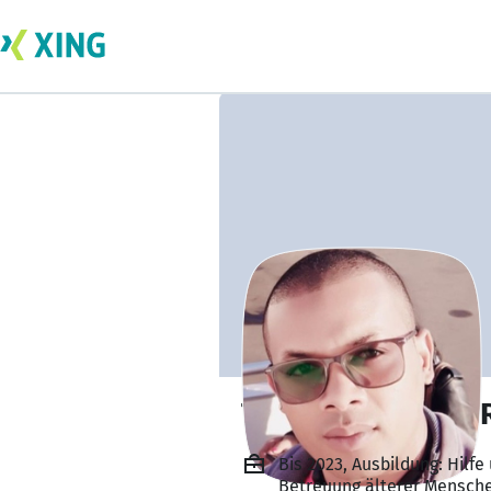
Tojosombiniaina 
Bis 2023, Ausbildung: Hil
Betreuung älterer Mensch