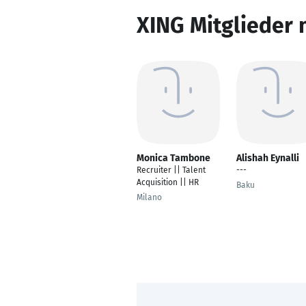
XING Mitglieder 
Monica Tambone
Alishah Eynalli
Recruiter || Talent
---
Acquisition || HR
Baku
Milano