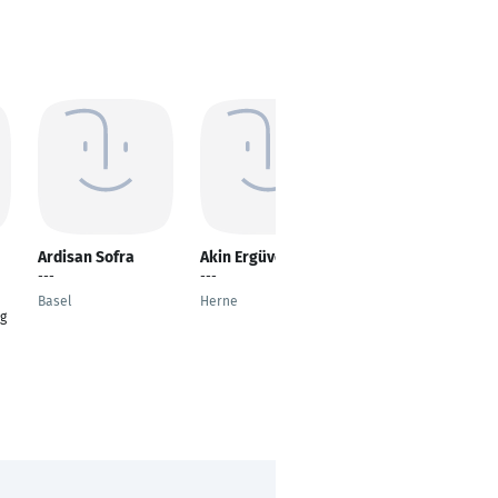
Ardisan Sofra
Akin Ergüven
Kai Ostwald
---
---
---
Basel
Herne
Sindelfingen
g