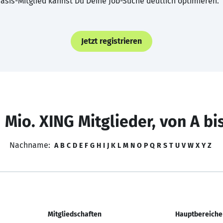
asis-Mitglied kannst Du Deine Job-Suche deutlich optimieren.
Jetzt registrieren
 Mio. XING Mitglieder, von A bi
Nachname:
A
B
C
D
E
F
G
H
I
J
K
L
M
N
O
P
Q
R
S
T
U
V
W
X
Y
Z
Mitgliedschaften
Hauptbereiche