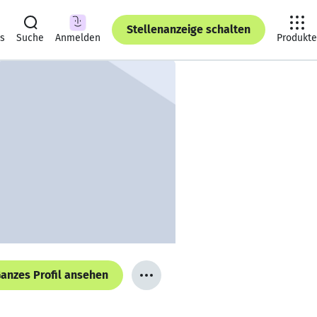
Stellenanzeige schalten
ts
Suche
Anmelden
Produkte
anzes Profil ansehen