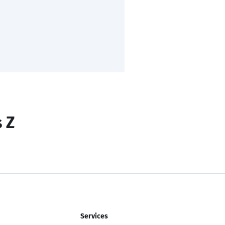
s Z
Services