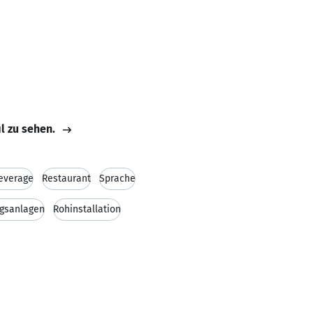
il zu sehen.
everage
Restaurant
Sprache
ngsanlagen
Rohinstallation