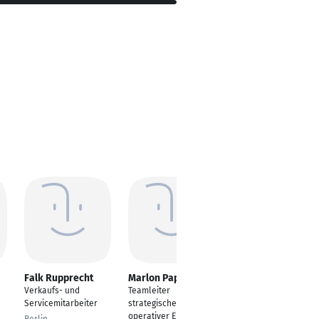
Falk Rupprecht
Marlon Papert
Tomás Castro
Borrego
Verkaufs- und
Teamleiter
Customer Support
Servicemitarbeiter
strategischer und
Manager
operativer Einkauf