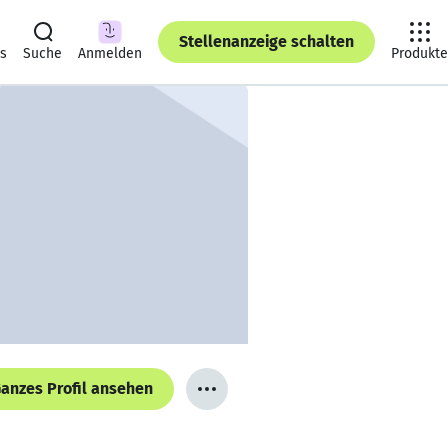
Stellenanzeige schalten
ts
Suche
Anmelden
Produkte
anzes Profil ansehen