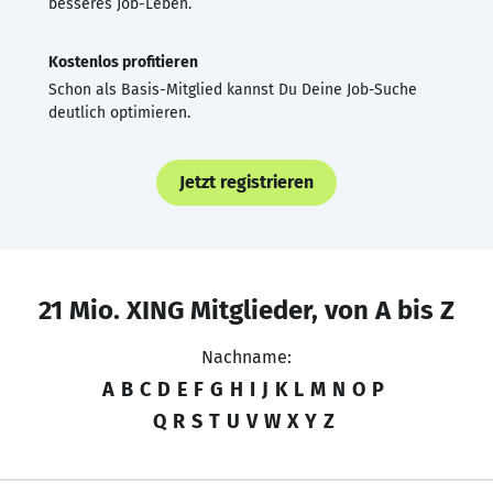
besseres Job-Leben.
Kostenlos profitieren
Schon als Basis-Mitglied kannst Du Deine Job-Suche
deutlich optimieren.
Jetzt registrieren
21 Mio. XING Mitglieder, von A bis Z
Nachname:
A
B
C
D
E
F
G
H
I
J
K
L
M
N
O
P
Q
R
S
T
U
V
W
X
Y
Z