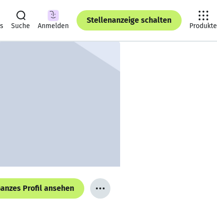
Stellenanzeige schalten
ts
Suche
Anmelden
Produkte
anzes Profil ansehen