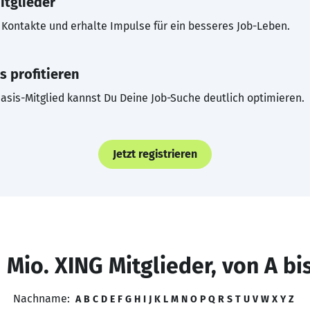
itglieder
Kontakte und erhalte Impulse für ein besseres Job-Leben.
s profitieren
asis-Mitglied kannst Du Deine Job-Suche deutlich optimieren.
Jetzt registrieren
 Mio. XING Mitglieder, von A bi
Nachname:
A
B
C
D
E
F
G
H
I
J
K
L
M
N
O
P
Q
R
S
T
U
V
W
X
Y
Z