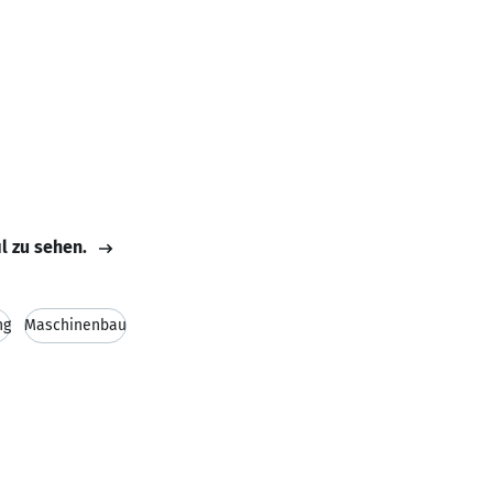
il zu sehen.
ng
Maschinenbau