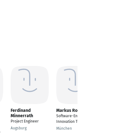
Ferdinand
Markus Rosenthal
Markus Zuck
Minnerrath
Software-Entwickler
Entwicklungsingenieu
Project Engineer
Innovation Team
r FAS/HAF
Augsburg
München
Stuttgart
r