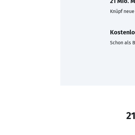
21 Mio. M
Knüpf neue 
Kostenlo
Schon als B
21