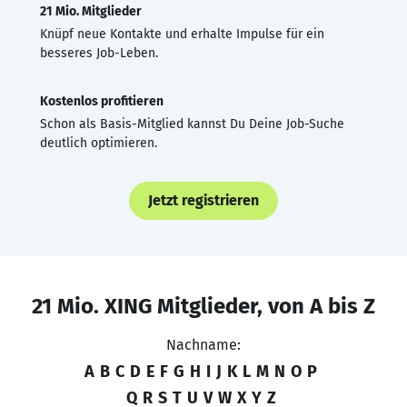
21 Mio. Mitglieder
Knüpf neue Kontakte und erhalte Impulse für ein
besseres Job-Leben.
Kostenlos profitieren
Schon als Basis-Mitglied kannst Du Deine Job-Suche
deutlich optimieren.
Jetzt registrieren
21 Mio. XING Mitglieder, von A bis Z
Nachname:
A
B
C
D
E
F
G
H
I
J
K
L
M
N
O
P
Q
R
S
T
U
V
W
X
Y
Z