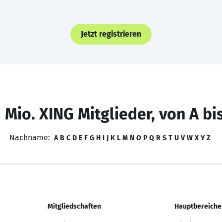
Jetzt registrieren
 Mio. XING Mitglieder, von A bi
Nachname:
A
B
C
D
E
F
G
H
I
J
K
L
M
N
O
P
Q
R
S
T
U
V
W
X
Y
Z
Mitgliedschaften
Hauptbereiche