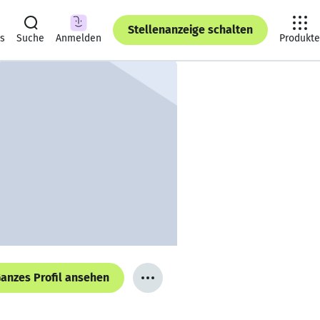
Stellenanzeige schalten
ts
Suche
Anmelden
Produkte
anzes Profil ansehen