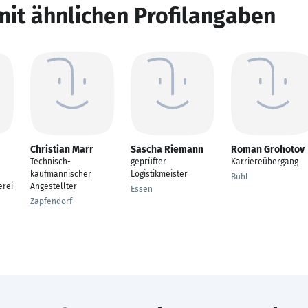
mit ähnlichen Profilangaben
Christian Marr
Sascha Riemann
Roman Grohotov
Technisch-
geprüfter
Karriereübergang
kaufmännischer
Logistikmeister
Bühl
erei
Angestellter
Essen
Zapfendorf