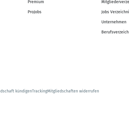
Premium
Mitgliederverz
ProJobs
Jobs Verzeichn
Unternehmen
Berufsverzeich
edschaft kündigen
Tracking
Mitgliedschaften widerrufen