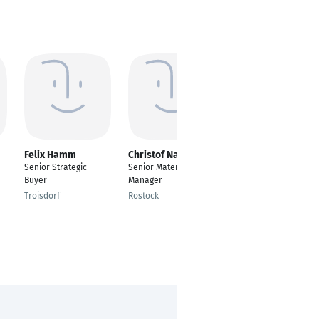
Felix Hamm
Christof Nagel
Louisa Mörsen
Senior Strategic
Senior Material
Teamleiterin Logistik
Buyer
Manager
und Planung im
Kundendienst
Troisdorf
Rostock
Kleve