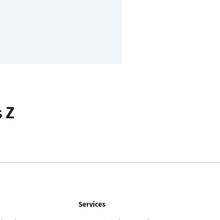
s Z
Services