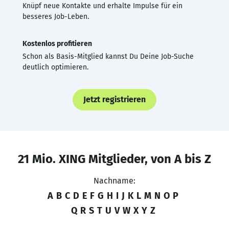
Knüpf neue Kontakte und erhalte Impulse für ein
besseres Job-Leben.
Kostenlos profitieren
Schon als Basis-Mitglied kannst Du Deine Job-Suche
deutlich optimieren.
Jetzt registrieren
21 Mio. XING Mitglieder, von A bis Z
Nachname:
A
B
C
D
E
F
G
H
I
J
K
L
M
N
O
P
Q
R
S
T
U
V
W
X
Y
Z