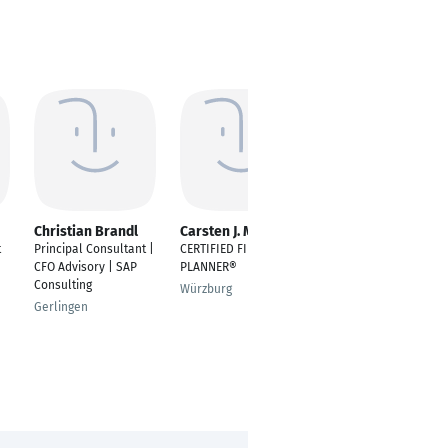
Christian Brandl
Carsten J. Müller
Susanne Karsten
t
Principal Consultant |
CERTIFIED FINANCIAL
Senior Financial
CFO Advisory | SAP
PLANNER®
Consultant, Dozentin
Consulting
Würzburg
Berlin
Gerlingen