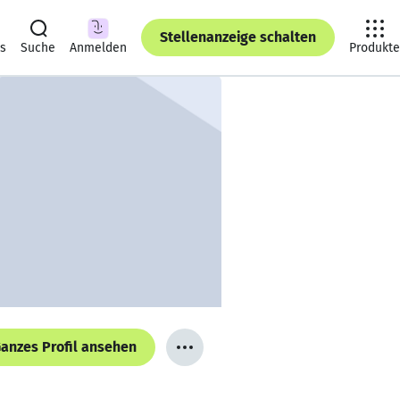
Stellenanzeige schalten
ts
Suche
Anmelden
Produkte
anzes Profil ansehen