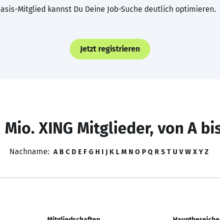
asis-Mitglied kannst Du Deine Job-Suche deutlich optimieren.
Jetzt registrieren
 Mio. XING Mitglieder, von A bi
Nachname:
A
B
C
D
E
F
G
H
I
J
K
L
M
N
O
P
Q
R
S
T
U
V
W
X
Y
Z
Mitgliedschaften
Hauptbereiche