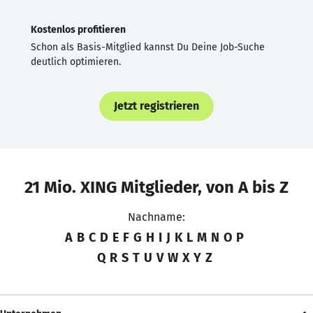
Kostenlos profitieren
Schon als Basis-Mitglied kannst Du Deine Job-Suche
deutlich optimieren.
Jetzt registrieren
21 Mio. XING Mitglieder, von A bis Z
Nachname:
A
B
C
D
E
F
G
H
I
J
K
L
M
N
O
P
Q
R
S
T
U
V
W
X
Y
Z