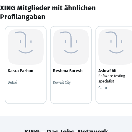
XING Mitglieder mit ähnlichen
Profilangaben
Kasra Parhun
Reshma Suresh
Ashraf Ali
---
---
Software testing
specialist
Dubai
Kuwait City
Cairo
XING – Das Jobs-Netzwerk