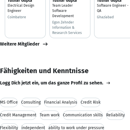
Tushar Gupta
Tushar Gupta
Tushar Gupta
Electrical Design
Team Leader
Software Engineer -
Engineer
Software
QA
Development
Coimbatore
Ghaziabad
Egon Zehnder
Information &
Research Services
Weitere Mitglieder
Fähigkeiten und Kenntnisse
Logg Dich jetzt ein, um das ganze Profil zu sehen.
MS Office
Consulting
Financial Analysis
Credit Risk
Credit Management
Team work
Communication skills
Reliability
Flexibility
independent
ability to work under pressure