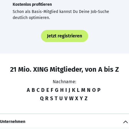
Kostenlos profitieren
Schon als Basis-Mitglied kannst Du Deine Job-Suche
deutlich optimieren.
Jetzt registrieren
21 Mio. XING Mitglieder, von A bis Z
Nachname:
A
B
C
D
E
F
G
H
I
J
K
L
M
N
O
P
Q
R
S
T
U
V
W
X
Y
Z
Unternehmen