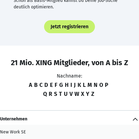
Schon als Basis-Mitglied kannst Du Deine Job-Suche
deutlich optimieren.
Jetzt registrieren
21 Mio. XING Mitglieder, von A bis Z
Nachname:
A
B
C
D
E
F
G
H
I
J
K
L
M
N
O
P
Q
R
S
T
U
V
W
X
Y
Z
Unternehmen
New Work SE