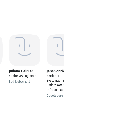
Juliana Geißler
Jens Schröder
Andreas Keppler
Senior QA Engineer
Senior IT-
Senior Service Level
Systemadministrator
Manager
Bad Liebenzell
| Microsoft 365 &
Karlsruhe
Infrastruktur
Gevelsberg