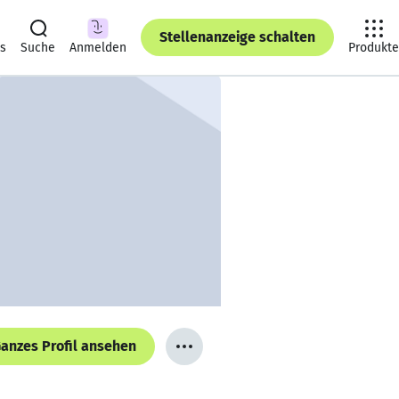
Stellenanzeige schalten
ts
Suche
Anmelden
Produkte
anzes Profil ansehen