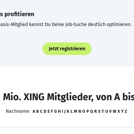
s profitieren
asis-Mitglied kannst Du Deine Job-Suche deutlich optimieren.
Jetzt registrieren
 Mio. XING Mitglieder, von A bi
Nachname:
A
B
C
D
E
F
G
H
I
J
K
L
M
N
O
P
Q
R
S
T
U
V
W
X
Y
Z