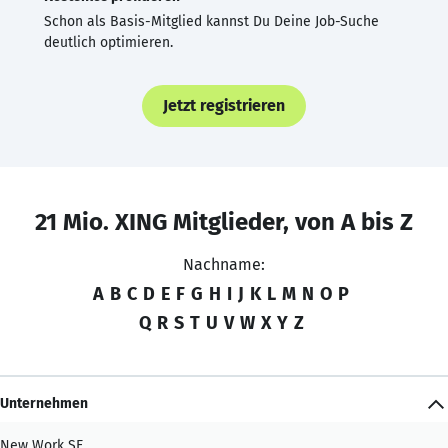
Schon als Basis-Mitglied kannst Du Deine Job-Suche
deutlich optimieren.
Jetzt registrieren
21 Mio. XING Mitglieder, von A bis Z
Nachname:
A
B
C
D
E
F
G
H
I
J
K
L
M
N
O
P
Q
R
S
T
U
V
W
X
Y
Z
Unternehmen
New Work SE