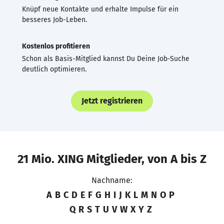
Knüpf neue Kontakte und erhalte Impulse für ein
besseres Job-Leben.
Kostenlos profitieren
Schon als Basis-Mitglied kannst Du Deine Job-Suche
deutlich optimieren.
Jetzt registrieren
21 Mio. XING Mitglieder, von A bis Z
Nachname:
A
B
C
D
E
F
G
H
I
J
K
L
M
N
O
P
Q
R
S
T
U
V
W
X
Y
Z