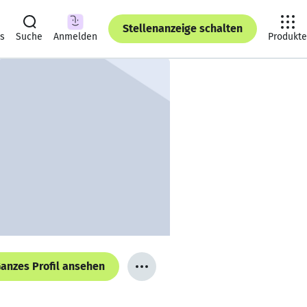
Stellenanzeige schalten
ts
Suche
Anmelden
Produkte
anzes Profil ansehen