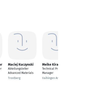
ar
Maciej Kuczynski
Meike Kiraly
Petra Bisesti
er
Abteilungsleiter
Technical Project
Technical Sales
Advanced Materials
Manager
Support Pet Food
Trostberg
Vaihingen An Der Enz
Essen