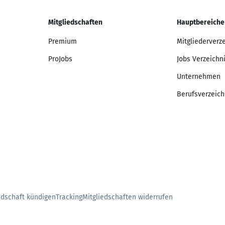
Mitgliedschaften
Hauptbereiche
Premium
Mitgliederverz
ProJobs
Jobs Verzeichn
Unternehmen
Berufsverzeich
edschaft kündigen
Tracking
Mitgliedschaften widerrufen