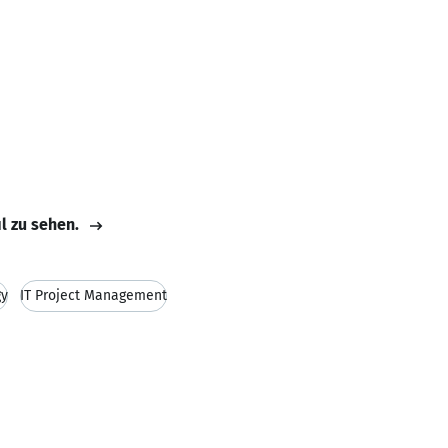
il zu sehen.
gy
IT Project Management