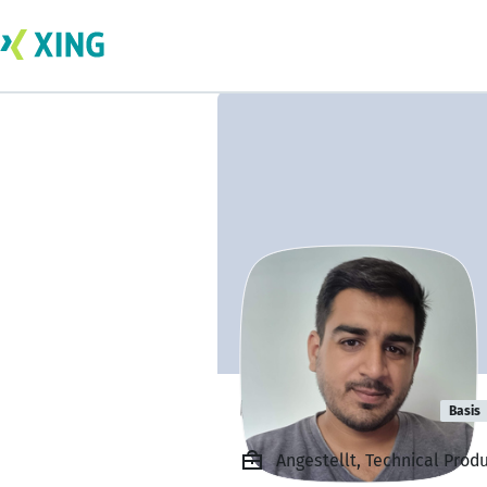
Umair Iftikhar
Basis
Angestellt, Technical Prod