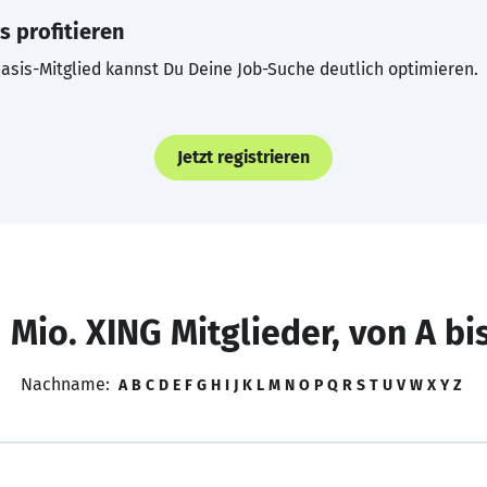
s profitieren
asis-Mitglied kannst Du Deine Job-Suche deutlich optimieren.
Jetzt registrieren
 Mio. XING Mitglieder, von A bi
Nachname:
A
B
C
D
E
F
G
H
I
J
K
L
M
N
O
P
Q
R
S
T
U
V
W
X
Y
Z