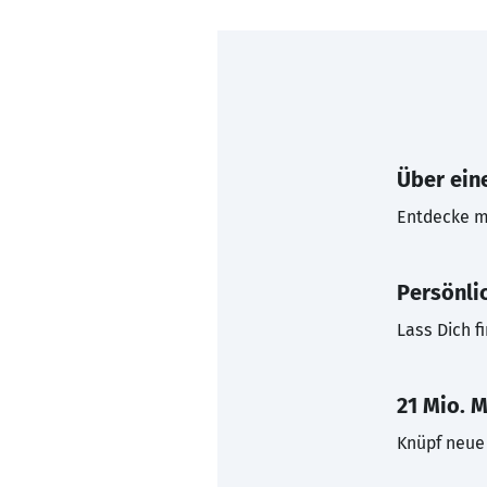
Über eine
Entdecke mi
Persönli
Lass Dich f
21 Mio. M
Knüpf neue 