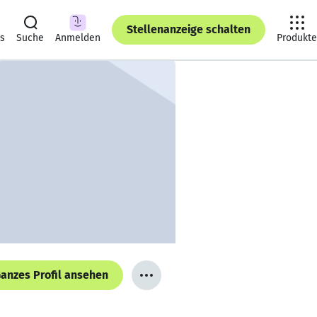
Stellenanzeige schalten
ts
Suche
Anmelden
Produkte
anzes Profil ansehen