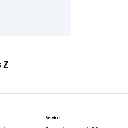
s Z
Services