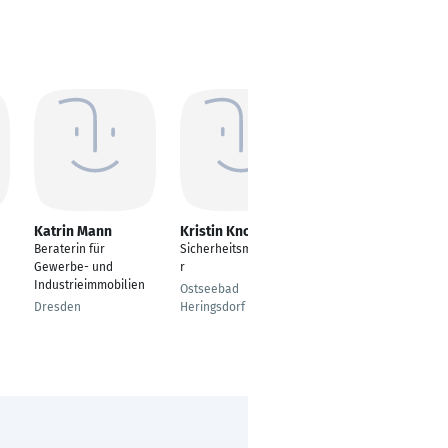
Katrin Mann
Kristin Knoblich
Serkan Guney Dag
Beraterin für
Sicherheitsmitarbeite
Geschäftsführender
Gewerbe- und
r
Gesellschafter
Industrieimmobilien
Ostseebad
Burgdorf
Dresden
Heringsdorf