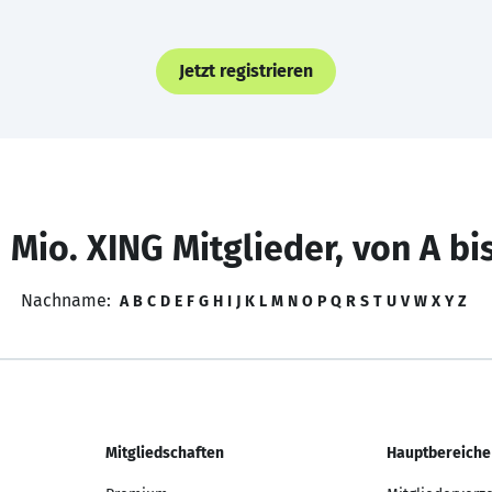
Jetzt registrieren
 Mio. XING Mitglieder, von A bi
Nachname:
A
B
C
D
E
F
G
H
I
J
K
L
M
N
O
P
Q
R
S
T
U
V
W
X
Y
Z
Mitgliedschaften
Hauptbereiche