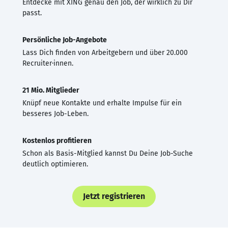
Entdecke mit XING genau den Job, der wirklich zu Dir
passt.
Persönliche Job-Angebote
Lass Dich finden von Arbeitgebern und über 20.000
Recruiter·innen.
21 Mio. Mitglieder
Knüpf neue Kontakte und erhalte Impulse für ein
besseres Job-Leben.
Kostenlos profitieren
Schon als Basis-Mitglied kannst Du Deine Job-Suche
deutlich optimieren.
Jetzt registrieren