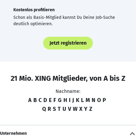
Kostenlos profitieren
Schon als Basis-Mitglied kannst Du Deine Job-Suche
deutlich optimieren.
Jetzt registrieren
21 Mio. XING Mitglieder, von A bis Z
Nachname:
A
B
C
D
E
F
G
H
I
J
K
L
M
N
O
P
Q
R
S
T
U
V
W
X
Y
Z
Unternehmen