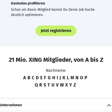
Kostenlos profitieren
Schon als Basis-Mitglied kannst Du Deine Job-Suche
deutlich optimieren.
Jetzt registrieren
21 Mio. XING Mitglieder, von A bis Z
Nachname:
A
B
C
D
E
F
G
H
I
J
K
L
M
N
O
P
Q
R
S
T
U
V
W
X
Y
Z
Unternehmen