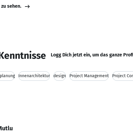
e zu sehen.
Kenntnisse
Logg Dich jetzt ein, um das ganze Prof
splanung
Innenarchitektur
design
Project Management
Project Con
Mutlu