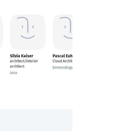
Silvia Kaiser
Pascal Euhus
Pedro Muñoz
architect/interior
Cloud Architect
Landscape Architect
architect
Emmendingen
Leeds
Jena