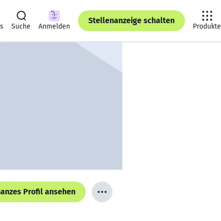
Stellenanzeige schalten
ts
Suche
Anmelden
Produkte
anzes Profil ansehen