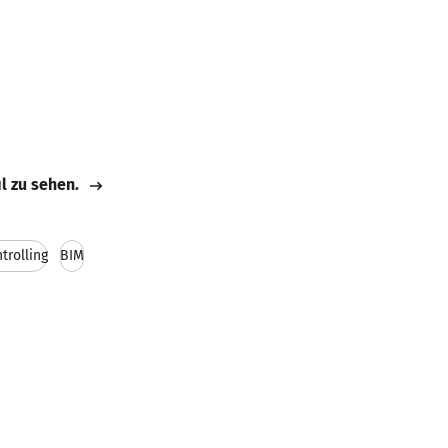
il zu sehen.
trolling
BIM