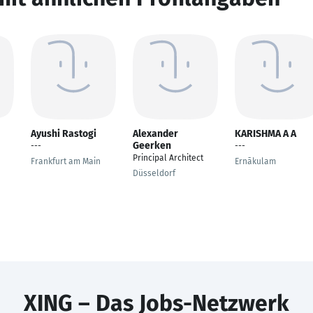
Ayushi Rastogi
Alexander
KARISHMA A A
Geerken
---
---
Principal Architect
Frankfurt am Main
Ernākulam
Düsseldorf
XING – Das Jobs-Netzwerk