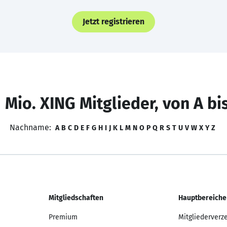
Jetzt registrieren
 Mio. XING Mitglieder, von A bi
Nachname:
A
B
C
D
E
F
G
H
I
J
K
L
M
N
O
P
Q
R
S
T
U
V
W
X
Y
Z
Mitgliedschaften
Hauptbereiche
Premium
Mitgliederverz