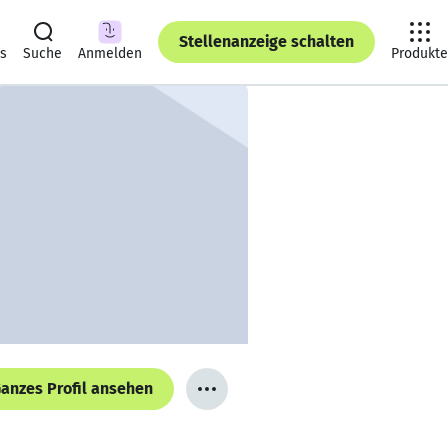
Stellenanzeige schalten
ts
Suche
Anmelden
Produkte
anzes Profil ansehen