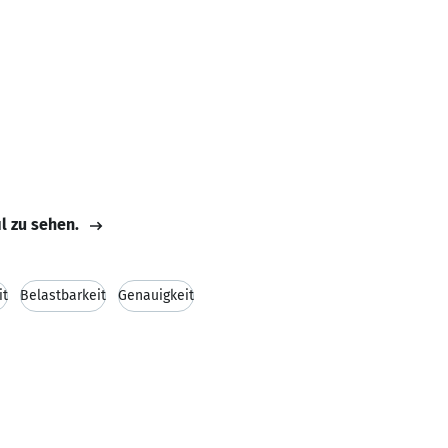
il zu sehen.
it
Belastbarkeit
Genauigkeit