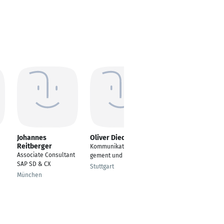
Johannes
Oliver Diederichs
Angela Thoma
Reitberger
Kommunikationsmana
Stv. Geschäftsleitung
Associate Consultant
gement und -analyse
Schänis
SAP SD & CX
Stuttgart
München