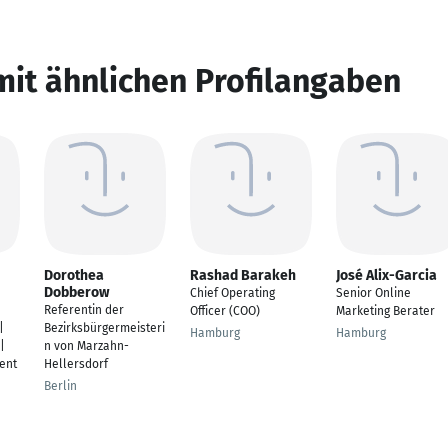
mit ähnlichen Profilangaben
Dorothea
Rashad Barakeh
José Alix-Garcia
Dobberow
Chief Operating
Senior Online
Referentin der
Officer (COO)
Marketing Berater
|
Bezirksbürgermeisteri
Hamburg
Hamburg
|
n von Marzahn-
ent
Hellersdorf
Berlin