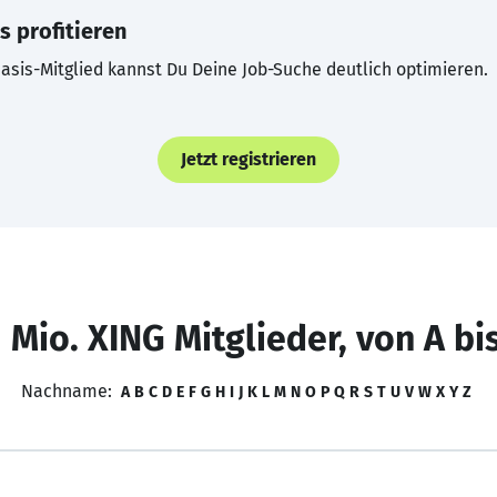
s profitieren
asis-Mitglied kannst Du Deine Job-Suche deutlich optimieren.
Jetzt registrieren
 Mio. XING Mitglieder, von A bi
Nachname:
A
B
C
D
E
F
G
H
I
J
K
L
M
N
O
P
Q
R
S
T
U
V
W
X
Y
Z