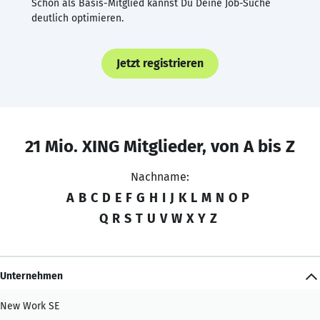
Schon als Basis-Mitglied kannst Du Deine Job-Suche
deutlich optimieren.
Jetzt registrieren
21 Mio. XING Mitglieder, von A bis Z
Nachname:
A
B
C
D
E
F
G
H
I
J
K
L
M
N
O
P
Q
R
S
T
U
V
W
X
Y
Z
Unternehmen
New Work SE