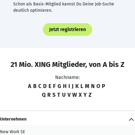
Schon als Basis-Mitglied kannst Du Deine Job-Suche
deutlich optimieren.
Jetzt registrieren
21 Mio. XING Mitglieder, von A bis Z
Nachname:
A
B
C
D
E
F
G
H
I
J
K
L
M
N
O
P
Q
R
S
T
U
V
W
X
Y
Z
Unternehmen
New Work SE