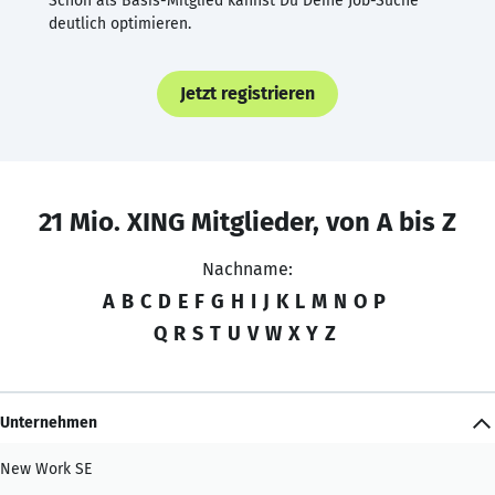
Schon als Basis-Mitglied kannst Du Deine Job-Suche
deutlich optimieren.
Jetzt registrieren
21 Mio. XING Mitglieder, von A bis Z
Nachname:
A
B
C
D
E
F
G
H
I
J
K
L
M
N
O
P
Q
R
S
T
U
V
W
X
Y
Z
Unternehmen
New Work SE