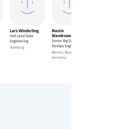
Lars Winderling
Maxim
André Menzel
Wandrowski
Unit Lead Data
Senior Software
Senior Big Data
Engineering
Engineer
DevOps Engineer
Hamburg
Berlin
Munich, Bavaria,
Germany