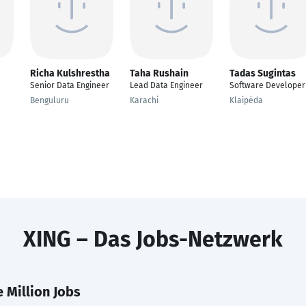
Richa Kulshrestha
Taha Rushain
Tadas Sugintas
Senior Data Engineer
Lead Data Engineer
Software Developer
Benguluru
Karachi
Klaipėda
XING – Das Jobs-Netzwerk
 Million Jobs