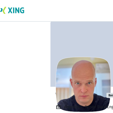
Vadim Lobanov
Bas
Angestellt, Senior Data En