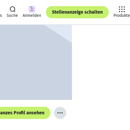
Stellenanzeige schalten
ts
Suche
Anmelden
Produkte
anzes Profil ansehen