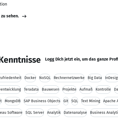
tion
e zu sehen.
Kenntnisse
Logg Dich jetzt ein, um das ganze Prof
ufriedenheit
Docker
NoSQL
Rechnernetzwerke
Big Data
InDesig
eentwicklung
Teradata
Bauwesen
Projekte
Aufmaß
Kontrolle
D
t
MongoDB
SAP Business Objects
Git
SQL
Text Mining
Apache A
leau Software
SQL Server
Analytik
Datenanalyse
Business Analyt