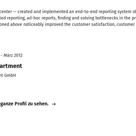
 center — created and implemented an end-to-end reporting system of
d reporting, ad-hoc reports, finding and solving bottlenecks in the p
ned above noticeably improved the customer satisfaction, customer s
 - März 2012
partment
ent GmbH
 ganze Profil zu sehen.