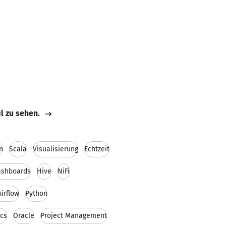
il zu sehen.
n
Scala
Visualisierung
Echtzeit
ashboards
Hive
NiFi
irflow
Python
ics
Oracle
Project Management