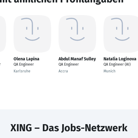
Olena Lapina
Abdul Manaf Sulley
Natalia Loginova
r
QA Engineer
QA Engineer
QA Engineer (AI)
Karlsruhe
Accra
Munich
XING – Das Jobs-Netzwerk