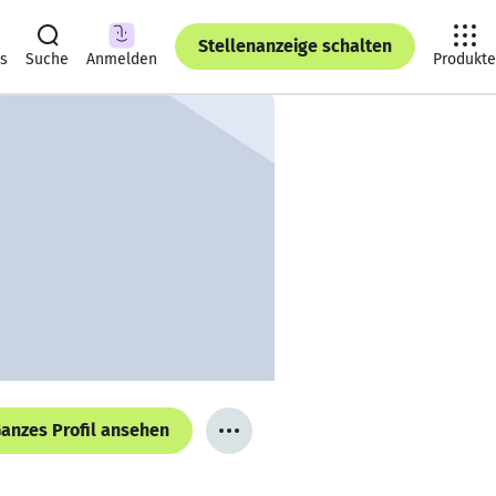
Stellenanzeige schalten
ts
Suche
Anmelden
Produkte
anzes Profil ansehen