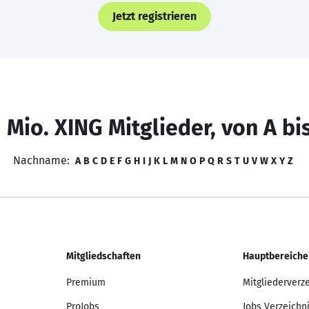
Jetzt registrieren
 Mio. XING Mitglieder, von A bi
Nachname:
A
B
C
D
E
F
G
H
I
J
K
L
M
N
O
P
Q
R
S
T
U
V
W
X
Y
Z
Mitgliedschaften
Hauptbereiche
Premium
Mitgliederverz
ProJobs
Jobs Verzeichn