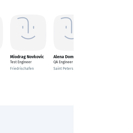
Miodrag Novkovic
Alena Domanina
saurabh khoja
Test Engineer
QA Engineer
---
Friedrischafen
Saint Petersburg
Delhi