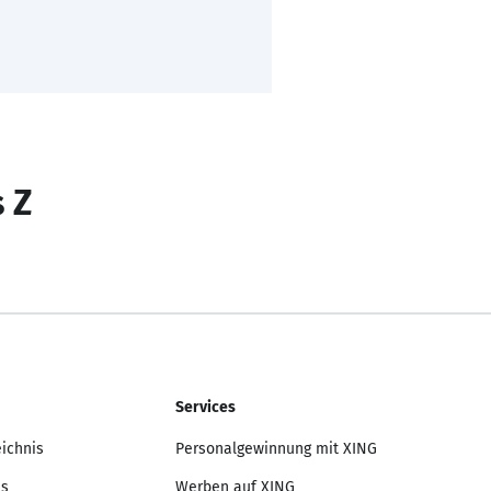
s Z
Services
eichnis
Personalgewinnung mit XING
is
Werben auf XING