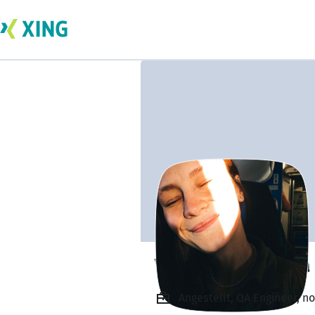
Valeriia Svietlova
Angestellt, QA Engineer, n