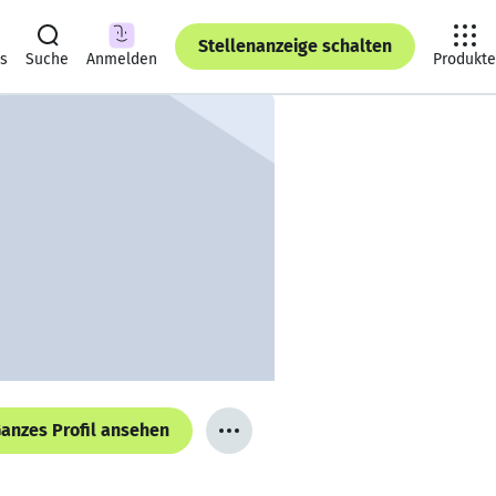
Stellenanzeige schalten
ts
Suche
Anmelden
Produkte
anzes Profil ansehen