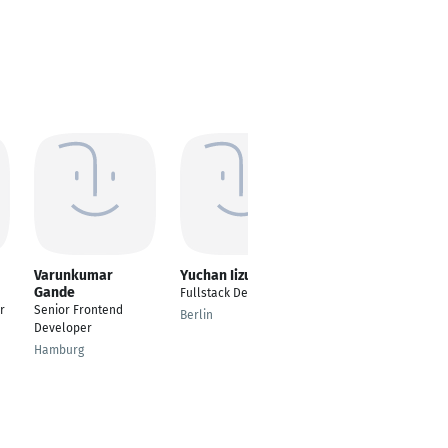
Varunkumar
Yuchan Iizuka
Maximilian Krisch
Gande
Fullstack Developer
Fullstack Software
r
Senior Frontend
Developer & Scrum
Berlin
Developer
Master
Hamburg
Eschborn