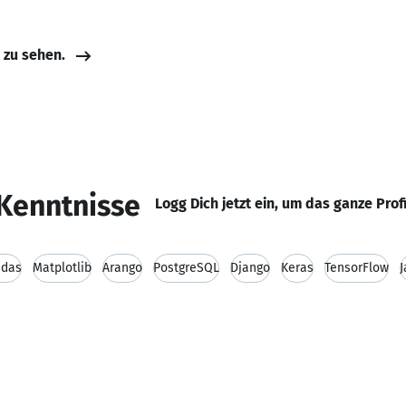
e zu sehen.
Kenntnisse
Logg Dich jetzt ein, um das ganze Prof
ndas
Matplotlib
Arango
PostgreSQL
Django
Keras
TensorFlow
J