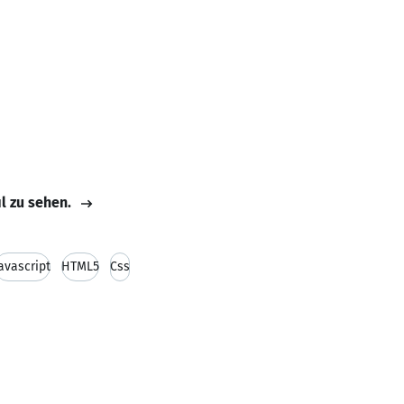
il zu sehen.
avascript
HTML5
Css