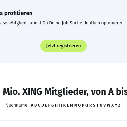
s profitieren
asis-Mitglied kannst Du Deine Job-Suche deutlich optimieren.
Jetzt registrieren
 Mio. XING Mitglieder, von A bi
Nachname:
A
B
C
D
E
F
G
H
I
J
K
L
M
N
O
P
Q
R
S
T
U
V
W
X
Y
Z