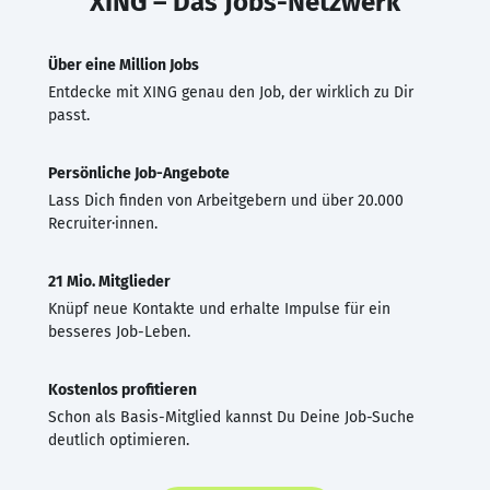
XING – Das Jobs-Netzwerk
Über eine Million Jobs
Entdecke mit XING genau den Job, der wirklich zu Dir
passt.
Persönliche Job-Angebote
Lass Dich finden von Arbeitgebern und über 20.000
Recruiter·innen.
21 Mio. Mitglieder
Knüpf neue Kontakte und erhalte Impulse für ein
besseres Job-Leben.
Kostenlos profitieren
Schon als Basis-Mitglied kannst Du Deine Job-Suche
deutlich optimieren.