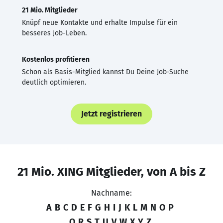
21 Mio. Mitglieder
Knüpf neue Kontakte und erhalte Impulse für ein
besseres Job-Leben.
Kostenlos profitieren
Schon als Basis-Mitglied kannst Du Deine Job-Suche
deutlich optimieren.
Jetzt registrieren
21 Mio. XING Mitglieder, von A bis Z
Nachname:
A
B
C
D
E
F
G
H
I
J
K
L
M
N
O
P
Q
R
S
T
U
V
W
X
Y
Z