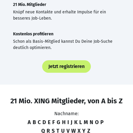
21 Mio. Mitglieder
Knüpf neue Kontakte und erhalte Impulse für ein
besseres Job-Leben.
Kostenlos profitieren
Schon als Basis-Mitglied kannst Du Deine Job-Suche
deutlich optimieren.
Jetzt registrieren
21 Mio. XING Mitglieder, von A bis Z
Nachname:
A
B
C
D
E
F
G
H
I
J
K
L
M
N
O
P
Q
R
S
T
U
V
W
X
Y
Z