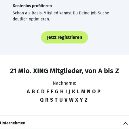
Kostenlos profitieren
Schon als Basis-Mitglied kannst Du Deine Job-Suche
deutlich optimieren.
Jetzt registrieren
21 Mio. XING Mitglieder, von A bis Z
Nachname:
A
B
C
D
E
F
G
H
I
J
K
L
M
N
O
P
Q
R
S
T
U
V
W
X
Y
Z
Unternehmen