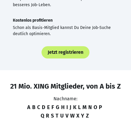
besseres Job-Leben.
Kostenlos profitieren
Schon als Basis-Mitglied kannst Du Deine Job-Suche
deutlich optimieren.
Jetzt registrieren
21 Mio. XING Mitglieder, von A bis Z
Nachname:
A
B
C
D
E
F
G
H
I
J
K
L
M
N
O
P
Q
R
S
T
U
V
W
X
Y
Z