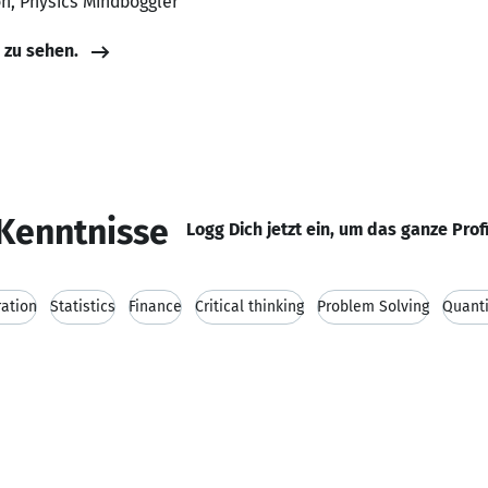
n, Physics Mindboggler
e zu sehen.
Kenntnisse
Logg Dich jetzt ein, um das ganze Prof
ration
Statistics
Finance
Critical thinking
Problem Solving
Quanti