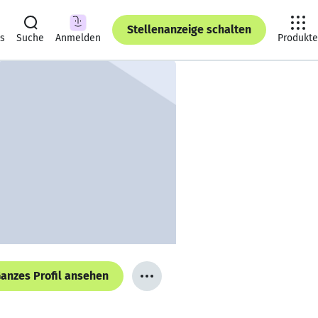
Stellenanzeige schalten
ts
Suche
Anmelden
Produkte
anzes Profil ansehen