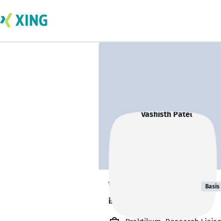
Vashisth Patel
Basis
is about to graduate. 🎓