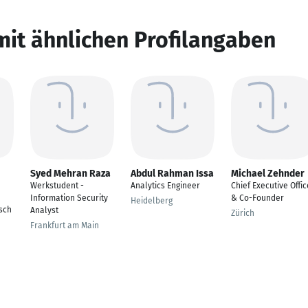
mit ähnlichen Profilangaben
Syed Mehran Raza
Abdul Rahman Issa
Michael Zehnder
Werkstudent -
Analytics Engineer
Chief Executive Offic
Information Security
& Co-Founder
Heidelberg
sch
Analyst
Zürich
Frankfurt am Main