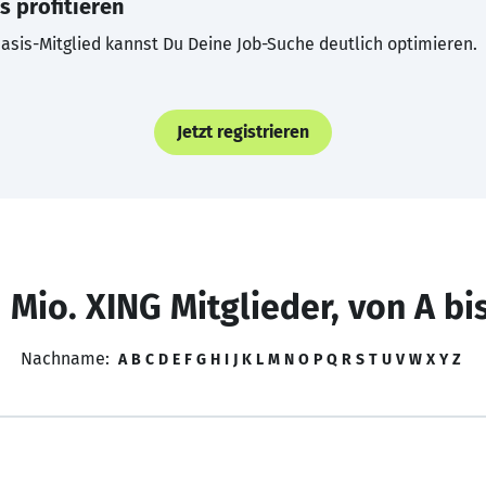
s profitieren
asis-Mitglied kannst Du Deine Job-Suche deutlich optimieren.
Jetzt registrieren
 Mio. XING Mitglieder, von A bi
Nachname:
A
B
C
D
E
F
G
H
I
J
K
L
M
N
O
P
Q
R
S
T
U
V
W
X
Y
Z