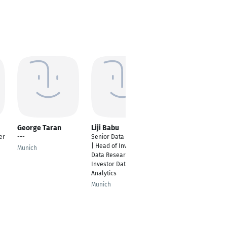
George Taran
Liji Babu
gitika gill
er
---
Senior Data Scientist
Data Analyst - Intern
| Head of Investor
Munich
Kaiserslautern
Data Research |
Investor Data
Analytics
Munich