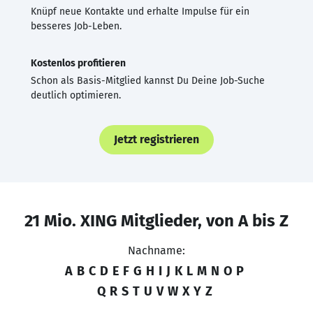
Knüpf neue Kontakte und erhalte Impulse für ein
besseres Job-Leben.
Kostenlos profitieren
Schon als Basis-Mitglied kannst Du Deine Job-Suche
deutlich optimieren.
Jetzt registrieren
21 Mio. XING Mitglieder, von A bis Z
Nachname:
A
B
C
D
E
F
G
H
I
J
K
L
M
N
O
P
Q
R
S
T
U
V
W
X
Y
Z