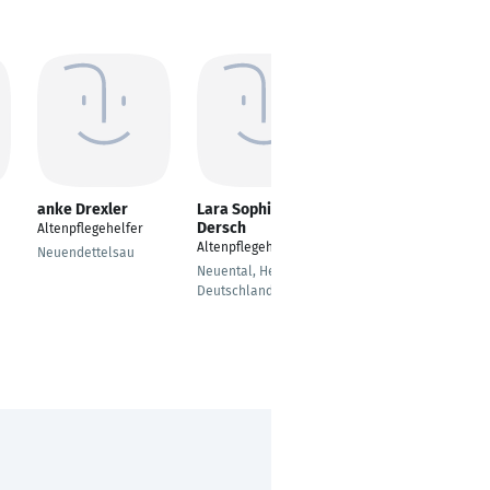
anke Drexler
Lara Sophie
Lisa Grassing
Dersch
Altenpflegehelfer
Altenpflegehelfer
Altenpflegehelfer
Neuendettelsau
25524 itzehoe
Neuental, Hessen,
Deutschland