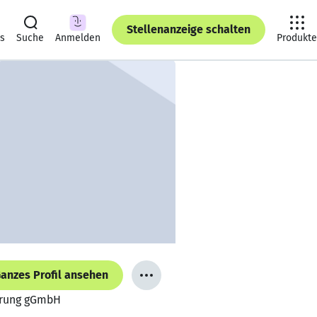
Stellenanzeige schalten
ts
Suche
Anmelden
Produkte
anzes Profil ansehen
herung gGmbH