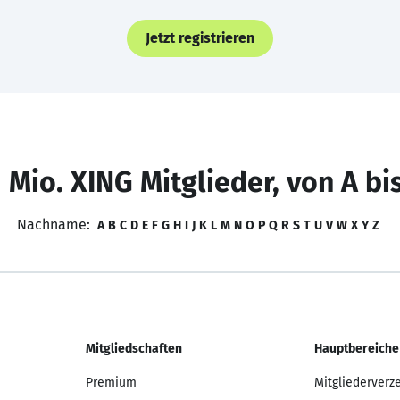
Jetzt registrieren
 Mio. XING Mitglieder, von A bi
Nachname:
A
B
C
D
E
F
G
H
I
J
K
L
M
N
O
P
Q
R
S
T
U
V
W
X
Y
Z
Mitgliedschaften
Hauptbereiche
Premium
Mitgliederverz