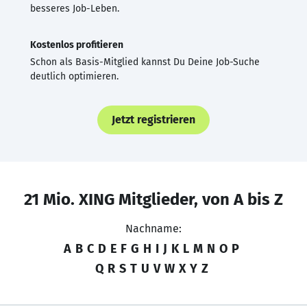
besseres Job-Leben.
Kostenlos profitieren
Schon als Basis-Mitglied kannst Du Deine Job-Suche
deutlich optimieren.
Jetzt registrieren
21 Mio. XING Mitglieder, von A bis Z
Nachname:
A
B
C
D
E
F
G
H
I
J
K
L
M
N
O
P
Q
R
S
T
U
V
W
X
Y
Z