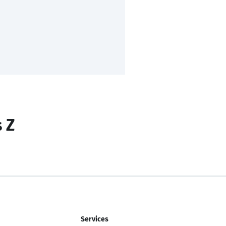
s Z
Services