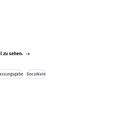
il zu sehen.
fassungsgabe
DocuWare