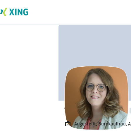
Verena Brümmer
Angestellt, Bürokauffrau,