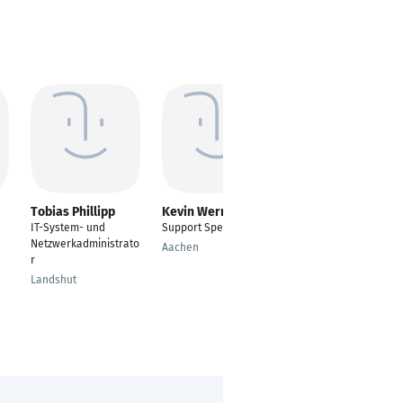
Tobias Phillipp
Kevin Werner
Andreas Schreiner
IT-System- und
Support Specialist
Senior Projektleiter
Netzwerkadministrato
Zentrale
Aachen
r
Infrastruktur-IT
Landshut
Gochsheim