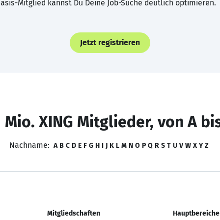
asis-Mitglied kannst Du Deine Job-Suche deutlich optimieren.
Jetzt registrieren
 Mio. XING Mitglieder, von A bi
Nachname:
A
B
C
D
E
F
G
H
I
J
K
L
M
N
O
P
Q
R
S
T
U
V
W
X
Y
Z
Mitgliedschaften
Hauptbereiche