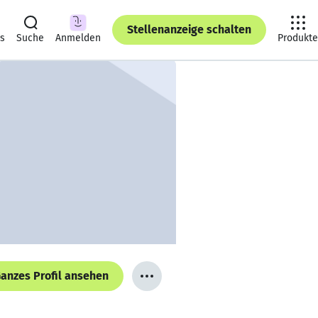
Stellenanzeige schalten
ts
Suche
Anmelden
Produkte
anzes Profil ansehen