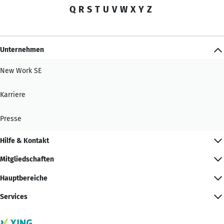
Q
R
S
T
U
V
W
X
Y
Z
Unternehmen
New Work SE
Karriere
Presse
Hilfe & Kontakt
Mitgliedschaften
Hauptbereiche
Services