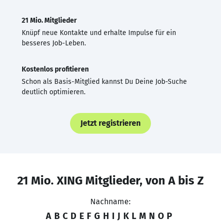
21 Mio. Mitglieder
Knüpf neue Kontakte und erhalte Impulse für ein
besseres Job-Leben.
Kostenlos profitieren
Schon als Basis-Mitglied kannst Du Deine Job-Suche
deutlich optimieren.
Jetzt registrieren
21 Mio. XING Mitglieder, von A bis Z
Nachname:
A
B
C
D
E
F
G
H
I
J
K
L
M
N
O
P