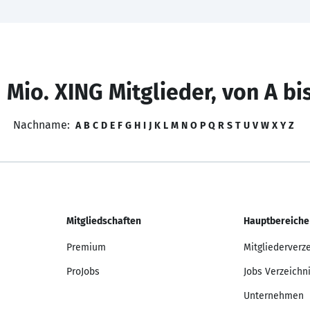
 Mio. XING Mitglieder, von A bi
Nachname:
A
B
C
D
E
F
G
H
I
J
K
L
M
N
O
P
Q
R
S
T
U
V
W
X
Y
Z
Mitgliedschaften
Hauptbereiche
Premium
Mitgliederverz
ProJobs
Jobs Verzeichn
Unternehmen