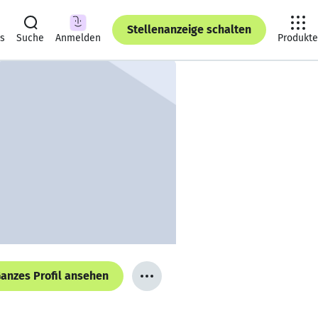
Stellenanzeige schalten
ts
Suche
Anmelden
Produkte
anzes Profil ansehen