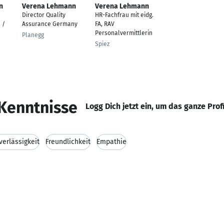
n
Verena Lehmann
Verena Lehmann
Director Quality
HR-Fachfrau mit eidg.
 /
Assurance Germany
FA, RAV
Personalvermittlerin
Planegg
Spiez
Kenntnisse
Logg Dich jetzt ein, um das ganze Prof
verlässigkeit
Freundlichkeit
Empathie