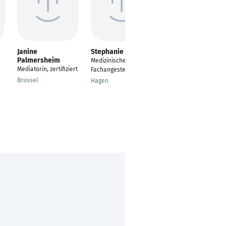
Janine
Stephanie Harders
Heiner Rottwinkel
Palmersheim
Medizinische
im Ruhestand
Mediatorin, zertifiziert
Fachangestellte
Henstedt-Ulzburg
Brüssel
Hagen