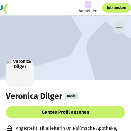
Job posten
Anmelden
Veronica Dilger
Basis
Ganzes Profil ansehen
Angestellt, Filialleiterin Dr. Pal´msche Apotheke,