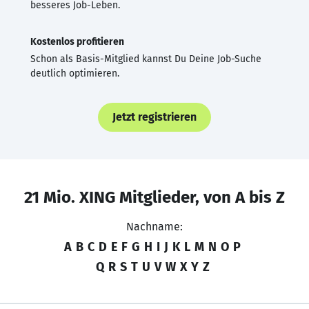
besseres Job-Leben.
Kostenlos profitieren
Schon als Basis-Mitglied kannst Du Deine Job-Suche
deutlich optimieren.
Jetzt registrieren
21 Mio. XING Mitglieder, von A bis Z
Nachname:
A
B
C
D
E
F
G
H
I
J
K
L
M
N
O
P
Q
R
S
T
U
V
W
X
Y
Z