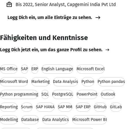
Bis 2022, Senior Analyst, Capgemini India Pvt Ltd
Logg Dich ein, um alle Einträge zu sehen.
Fähigkeiten und Kenntnisse
Logg Dich jetzt ein, um das ganze Profil zu sehen.
MS Office
SAP
ERP
English Language
Microsoft Excel
Microsoft Word
Marketing
Data Analysis
Python
Python pandas
Python programming
SQL
PostgreSQL
PowerPoint
Outlook
Reporting
Scrum
SAP HANA
SAP MM
SAP ERP
GitHub
GitLab
Modelling
Database
Data Analytics
Microsoft Power BI