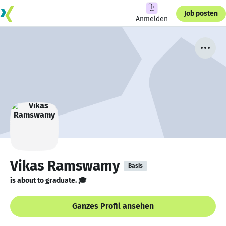
Job posten
Anmelden
Vikas Ramswamy
Basis
is about to graduate. 🎓
Ganzes Profil ansehen