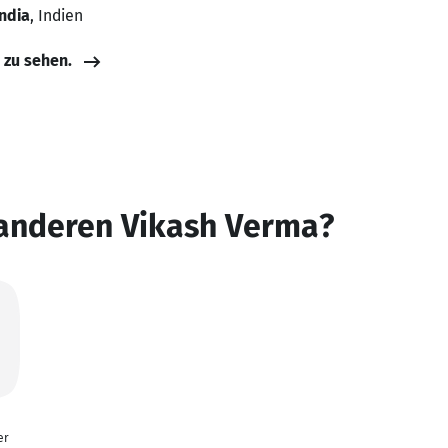
ndia
, Indien
e zu sehen.
 anderen Vikash Verma?
er