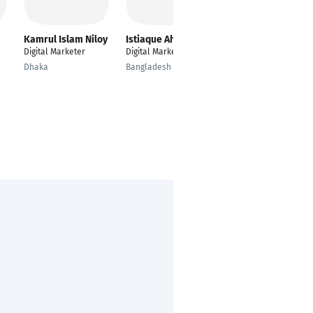
Kamrul Islam Niloy
Istiaque Ahmad
Karsten Köhler
Digital Marketer
Digital Marketer
Digital Marketer |
HubSpot Freelancer |
Dhaka
Bangladesh
RevOps & CRM
Consultant
Berlin