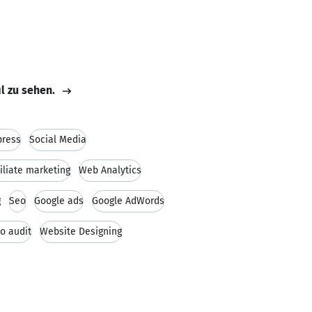
il zu sehen.
ress
Social Media
filiate marketing
Web Analytics
g
Seo
Google ads
Google AdWords
o audit
Website Designing