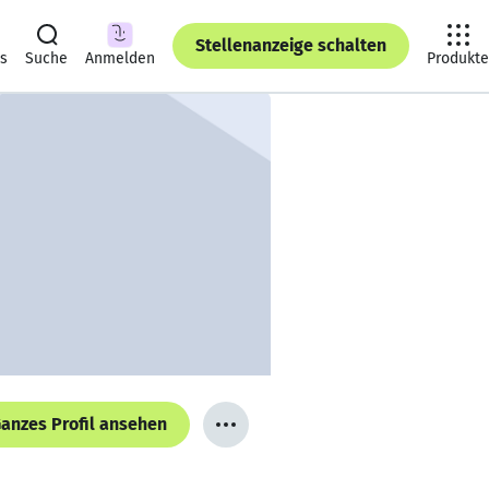
Stellenanzeige schalten
ts
Suche
Anmelden
Produkte
anzes Profil ansehen