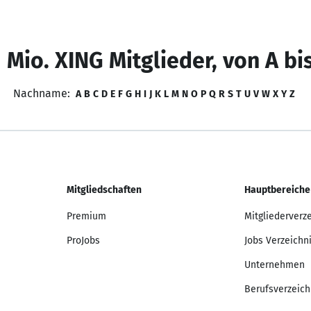
 Mio. XING Mitglieder, von A bi
Nachname:
A
B
C
D
E
F
G
H
I
J
K
L
M
N
O
P
Q
R
S
T
U
V
W
X
Y
Z
Mitgliedschaften
Hauptbereiche
Premium
Mitgliederverz
ProJobs
Jobs Verzeichn
Unternehmen
Berufsverzeich