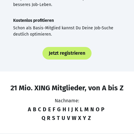
besseres Job-Leben.
Kostenlos profitieren
Schon als Basis-Mitglied kannst Du Deine Job-Suche
deutlich optimieren.
Jetzt registrieren
21 Mio. XING Mitglieder, von A bis Z
Nachname:
A
B
C
D
E
F
G
H
I
J
K
L
M
N
O
P
Q
R
S
T
U
V
W
X
Y
Z