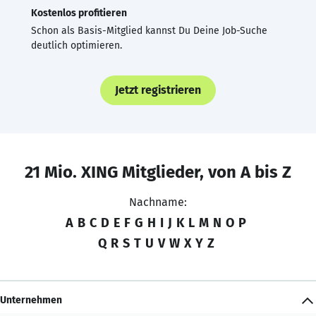
Kostenlos profitieren
Schon als Basis-Mitglied kannst Du Deine Job-Suche
deutlich optimieren.
Jetzt registrieren
21 Mio. XING Mitglieder, von A bis Z
Nachname:
A
B
C
D
E
F
G
H
I
J
K
L
M
N
O
P
Q
R
S
T
U
V
W
X
Y
Z
Unternehmen