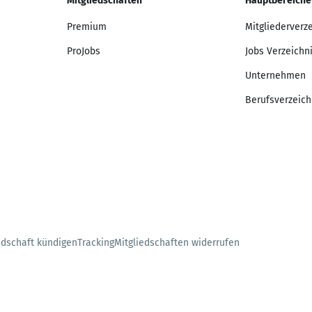
Mitgliedschaften
Hauptbereiche
Premium
Mitgliederverz
ProJobs
Jobs Verzeichn
Unternehmen
Berufsverzeich
edschaft kündigen
Tracking
Mitgliedschaften widerrufen