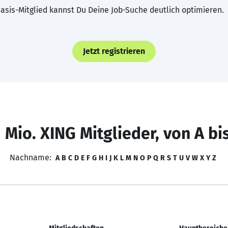
asis-Mitglied kannst Du Deine Job-Suche deutlich optimieren.
Jetzt registrieren
 Mio. XING Mitglieder, von A bi
Nachname:
A
B
C
D
E
F
G
H
I
J
K
L
M
N
O
P
Q
R
S
T
U
V
W
X
Y
Z