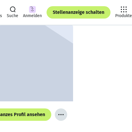
Stellenanzeige schalten
ts
Suche
Anmelden
Produkte
anzes Profil ansehen