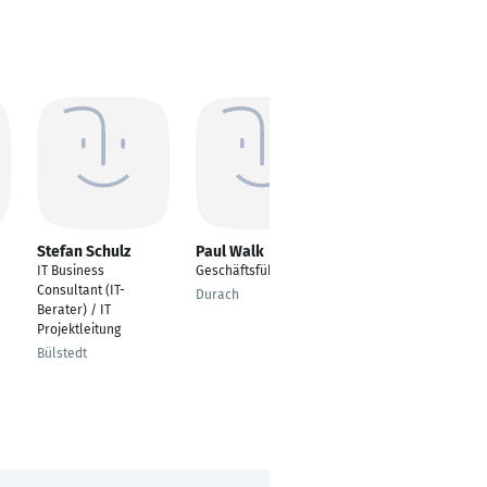
Stefan Schulz
Paul Walk
Gerhard Funk
IT Business
Geschäftsführer
Berater für IT-
Consultant (IT-
Security, Cyber
Durach
Berater) / IT
Security, IT-
Projektleitung
Risikomanagement
und IT-Compliance
Bülstedt
Bremen