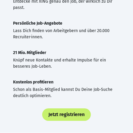
Entdecke mit XING genau den Job, der wirklich zu Dir
passt.
Persönliche Job-Angebote
Lass Dich finden von Arbeitgebern und über 20.000
Recruiter·innen.
21 Mio. Mitglieder
Knüpf neue Kontakte und erhalte Impulse für ein
besseres Job-Leben.
Kostenlos profitieren
Schon als Basis-Mitglied kannst Du Deine Job-Suche
deutlich optimieren.
Jetzt registrieren